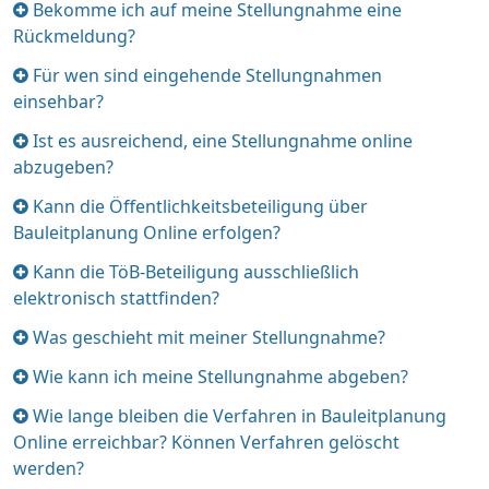
Element
Bekomme ich auf meine Stellungnahme eine
ein-/ausklappen
Rückmeldung?
Element
Für wen sind eingehende Stellungnahmen
ein-/ausklappen
einsehbar?
Element
Ist es ausreichend, eine Stellungnahme online
ein-/ausklappen
abzugeben?
Element
Kann die Öffentlichkeitsbeteiligung über
ein-/ausklappen
Bauleitplanung Online erfolgen?
Element
Kann die TöB-Beteiligung ausschließlich
ein-/ausklappen
elektronisch stattfinden?
Element
Was geschieht mit meiner Stellungnahme?
ein-/ausklappen
Element
Wie kann ich meine Stellungnahme abgeben?
ein-/ausklappen
Element
Wie lange bleiben die Verfahren in Bauleitplanung
ein-/ausklappen
Online erreichbar? Können Verfahren gelöscht
werden?