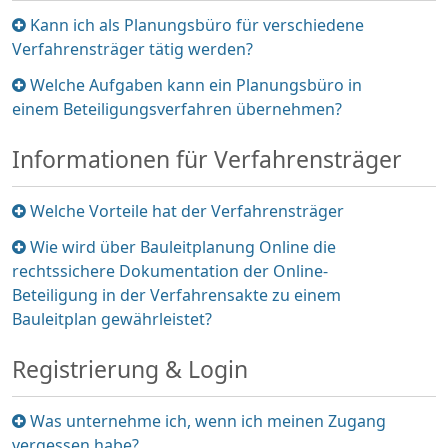
Element
Kann ich als Planungsbüro für verschiedene
ein-/ausklappen
Verfahrensträger tätig werden?
Element
Welche Aufgaben kann ein Planungsbüro in
ein-/ausklappen
einem Beteiligungsverfahren übernehmen?
Informationen für Verfahrensträger
Element
Welche Vorteile hat der Verfahrensträger
ein-/ausklappen
Element
Wie wird über Bauleitplanung Online die
ein-/ausklappen
rechtssichere Dokumentation der Online-
Beteiligung in der Verfahrensakte zu einem
Bauleitplan gewährleistet?
Registrierung & Login
Element
Was unternehme ich, wenn ich meinen Zugang
ein-/ausklappen
vergessen habe?