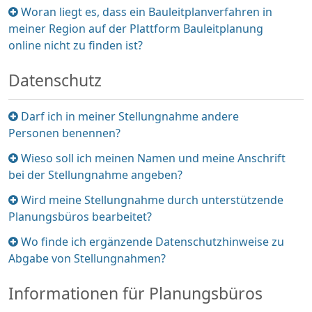
Element
Woran liegt es, dass ein Bauleitplanverfahren in
ein-/ausklappen
meiner Region auf der Plattform Bauleitplanung
online nicht zu finden ist?
Datenschutz
Element
Darf ich in meiner Stellungnahme andere
ein-/ausklappen
Personen benennen?
Element
Wieso soll ich meinen Namen und meine Anschrift
ein-/ausklappen
bei der Stellungnahme angeben?
Element
Wird meine Stellungnahme durch unterstützende
ein-/ausklappen
Planungsbüros bearbeitet?
Element
Wo finde ich ergänzende Datenschutzhinweise zu
ein-/ausklappen
Abgabe von Stellungnahmen?
Informationen für Planungsbüros