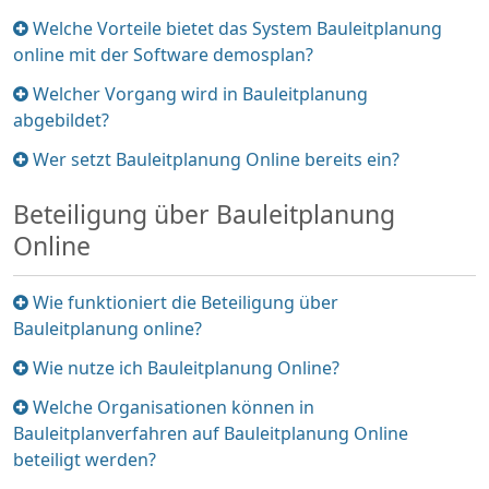
Element
Welche Vorteile bietet das System Bauleitplanung
ein-/ausklappen
online mit der Software demosplan?
Element
Welcher Vorgang wird in Bauleitplanung
ein-/ausklappen
abgebildet?
Element
Wer setzt Bauleitplanung Online bereits ein?
ein-/ausklappen
Beteiligung über Bauleitplanung
Online
Element
Wie funktioniert die Beteiligung über
ein-/ausklappen
Bauleitplanung online?
Element
Wie nutze ich Bauleitplanung Online?
ein-/ausklappen
Element
Welche Organisationen können in
ein-/ausklappen
Bauleitplanverfahren auf Bauleitplanung Online
beteiligt werden?