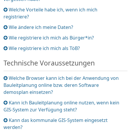
Element
Welche Vorteile habe ich, wenn ich mich
ein-/ausklappen
registriere?
Element
Wie ändere ich meine Daten?
ein-/ausklappen
Element
Wie registriere ich mich als Bürger*in?
ein-/ausklappen
Element
Wie registriere ich mich als TöB?
ein-/ausklappen
Technische Voraussetzungen
Element
Welche Browser kann ich bei der Anwendung von
ein-/ausklappen
Bauleitplanung online bzw. deren Software
demosplan einsetzen?
Element
Kann ich Bauleitplanung online nutzen, wenn kein
ein-/ausklappen
GIS-System zur Verfügung steht?
Element
Kann das kommunale GIS-System eingesetzt
ein-/ausklappen
werden?