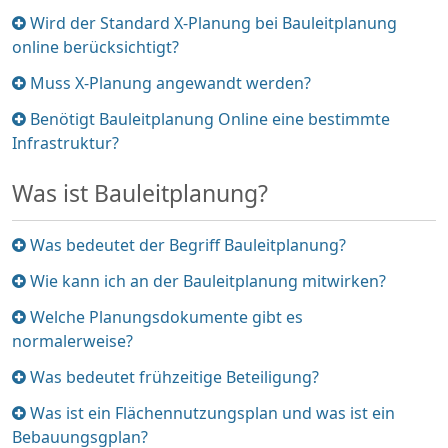
Element
Wird der Standard X-Planung bei Bauleitplanung
ein-/ausklappen
online berücksichtigt?
Element
Muss X-Planung angewandt werden?
ein-/ausklappen
Element
Benötigt Bauleitplanung Online eine bestimmte
ein-/ausklappen
Infrastruktur?
Was ist Bauleitplanung?
Element
Was bedeutet der Begriff Bauleitplanung?
ein-/ausklappen
Element
Wie kann ich an der Bauleitplanung mitwirken?
ein-/ausklappen
Element
Welche Planungsdokumente gibt es
ein-/ausklappen
normalerweise?
Element
Was bedeutet frühzeitige Beteiligung?
ein-/ausklappen
Element
Was ist ein Flächennutzungsplan und was ist ein
ein-/ausklappen
Bebauungsgplan?