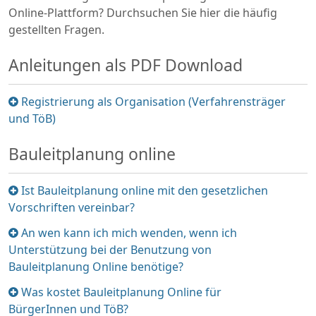
Online-Plattform? Durchsuchen Sie hier die häufig
gestellten Fragen.
Anleitungen als PDF Download
Element
Registrierung als Organisation (Verfahrensträger
ein-/ausklappen
und TöB)
Bauleitplanung online
Element
Ist Bauleitplanung online mit den gesetzlichen
ein-/ausklappen
Vorschriften vereinbar?
Element
An wen kann ich mich wenden, wenn ich
ein-/ausklappen
Unterstützung bei der Benutzung von
Bauleitplanung Online benötige?
Element
Was kostet Bauleitplanung Online für
ein-/ausklappen
BürgerInnen und TöB?