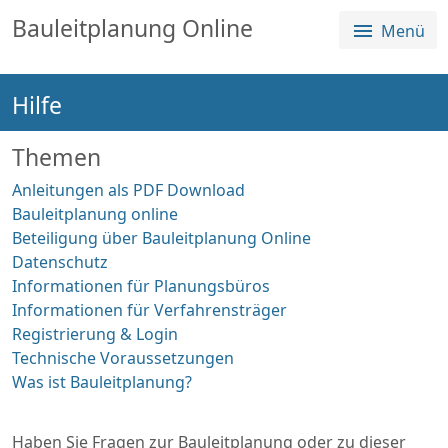
Sprungmenü
Direkt
Direkt
Bauleitplanung Online
Menü
Direkt
zur
zum
zum
Hauptnavigation
Inhalt
Login
springen
springen
Hilfe
springen
Alle Planverfahren
Über die Plattform
Themen
Anleitungen als PDF Download
Bauleitplanung online
Beteiligung über Bauleitplanung Online
Datenschutz
Informationen für Planungsbüros
Informationen für Verfahrensträger
Registrierung & Login
Technische Voraussetzungen
Was ist Bauleitplanung?
Haben Sie Fragen zur Bauleitplanung oder zu dieser